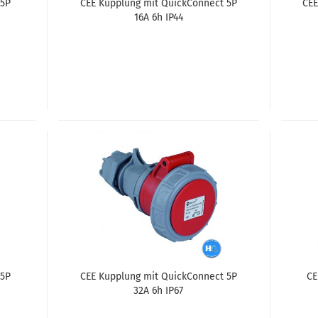
 5P
CEE Kupp­lung mit Quick­Con­nect 5P
CEE
16A 6h IP44
 5P
CEE Kupp­lung mit Quick­Con­nect 5P
CE
32A 6h IP67