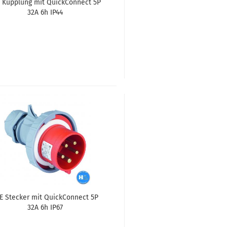
 Kupp­lung mit Quick­Con­nect 5P
32A 6h IP44
E Ste­cker mit Quick­Con­nect 5P
32A 6h IP67