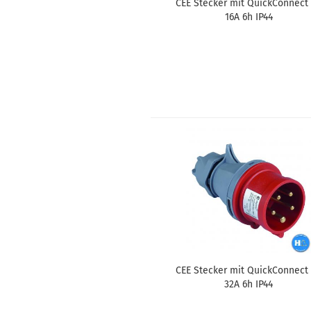
CEE Ste­cker mit Quick­Con­nect
16A 6h IP44
CEE Ste­cker mit Quick­Con­nect
32A 6h IP44