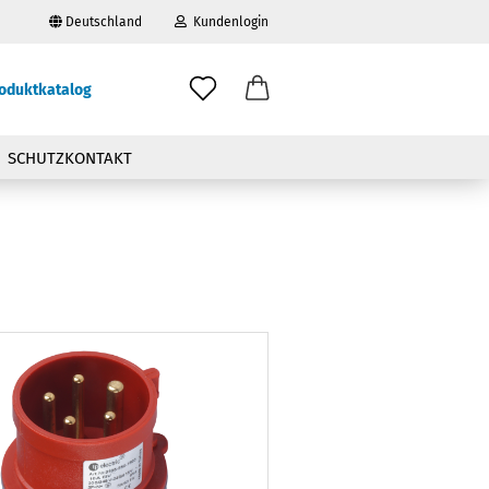
Deutschland
Kundenlogin
oduktkatalog
il
SCHUTZKONTAKT
wort
erstellen
ort vergessen?