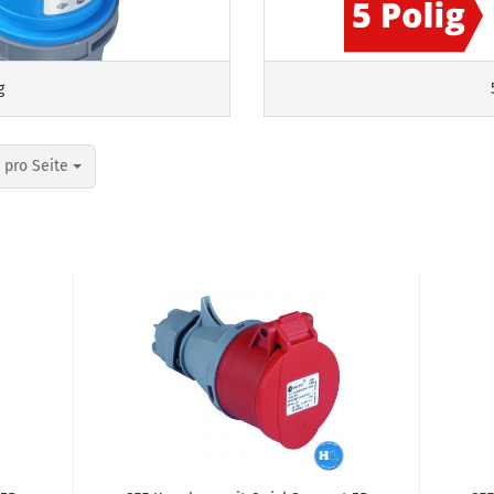
g
o Seite
 pro Seite