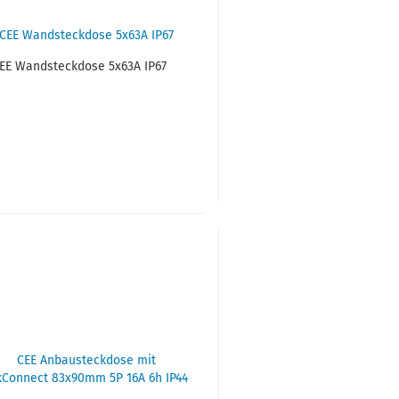
EE Wand­steck­do­se 5x63A IP67