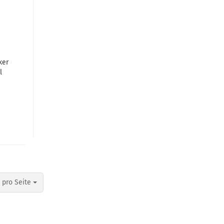
cker
l
o Seite
 pro Seite