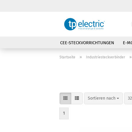
CEE-STECKVORRICHTUNGEN
E-MO
STROMVERTEILER
ABSCHALTBAR
»
Startseite
Industriesteckverbinder
Sortieren nach
pr
Sortieren nach
32
1