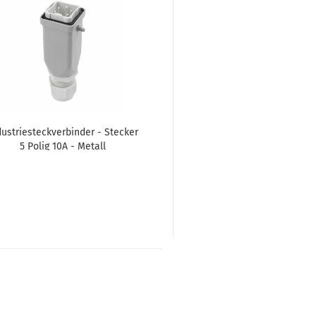
dus­trie­steck­ver­bin­der - Ste­cker
5 Polig 10A - Me­tall