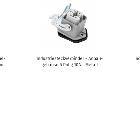
kel­
In­dus­trie­steck­ver­bin­der - An­bau­
In­
em
ge­häu­se 5 Polig 10A - Me­tall
Me­