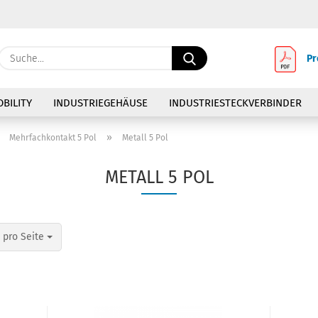
Lieferland
Suche...
Pr
E-Ma
BILITY
INDUSTRIEGEHÄUSE
INDUSTRIESTECKVERBINDER
E STECKDOSEN
Pass
»
»
Mehrfachkontakt 5 Pol
Metall 5 Pol
METALL 5 POL
Konto 
o Seite
 pro Seite
Passw