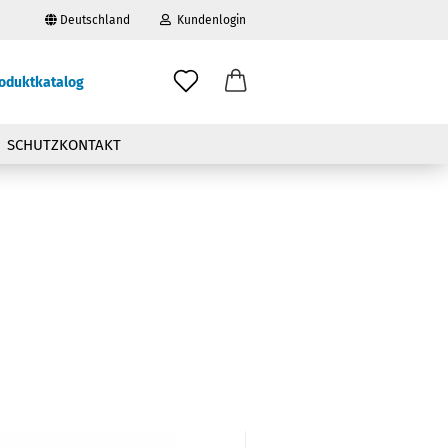
Deutschland
Kundenlogin
oduktkatalog
il
SCHUTZKONTAKT
wort
erstellen
ort vergessen?