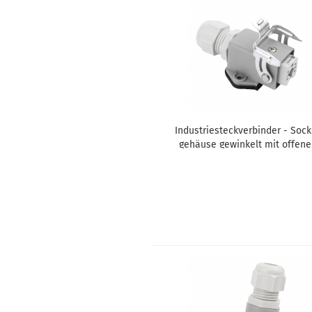
In­dus­trie­steck­ver­bin­der - So­c
ge­häu­se ge­win­kelt mit of­fe­n
Boden + Buch­se 5 Polig 10A - 
tall