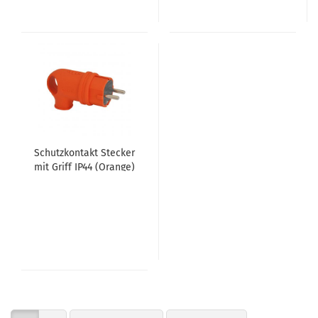
Schutz­kon­takt Ste­cker
mit Griff IP44 (Oran­ge)