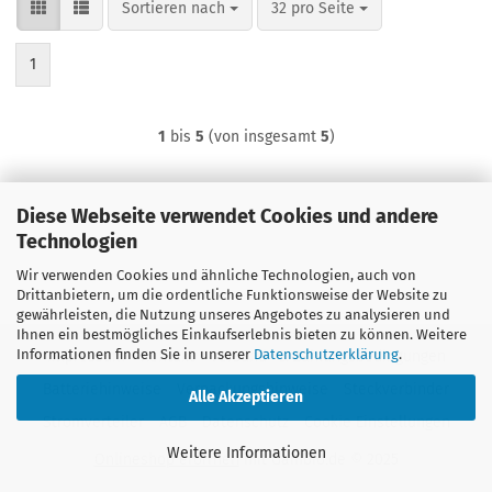
Sortieren nach
pro Seite
Sortieren nach
32 pro Seite
1
1
bis
5
(von insgesamt
5
)
Diese Webseite verwendet Cookies und andere
Technologien
Wir verwenden Cookies und ähnliche Technologien, auch von
Drittanbietern, um die ordentliche Funktionsweise der Website zu
gewährleisten, die Nutzung unseres Angebotes zu analysieren und
Ihnen ein bestmögliches Einkaufserlebnis bieten zu können. Weitere
Informationen finden Sie in unserer
Datenschutzerklärung
.
Impressum
Kontakt
Versand- & Zahlungsbedingungen
Batteriehinweise
Verpackungshinweise
Steckverbinder
Alle Akzeptieren
Stromverteiler
AGB
Datenschutz
Cookie Einstellungen
Weitere Informationen
Onlineshop eröffnen
mit Gambio.de © 2025